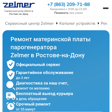
+7 (863) 209-71-88
Ежедневно с 9:00 до 21:00
Сервисный центр Zelmer
в
Позвонить
мне утром
Ростове-на-Дону
Сервисный центр Zelmer
Каталог устройств
Ремо
Ремонт материнской платы
парогенератора
Zelmer в Ростове-на-Дону
Официальный сервис
Гарантийное обслуживание
до 3 лет
Диагностика за наш счет,
ремонт по желанию
Бесплатный выезд курьера
в день обращения
Срочный ремонт
от 35 минут