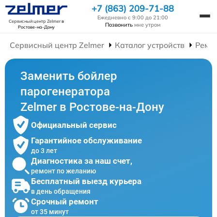
+7 (863) 209-71-88
Ежедневно с 9:00 до 21:00
Сервисный центр Zelmer
в
Позвонить
мне утром
Ростове-на-Дону
Сервисный центр Zelmer
Каталог устройств
Ремо
Заменить бойлер
парогенератора
Zelmer в Ростове-на-Дону
Официальный сервис
Гарантийное обслуживание
до 3 лет
Диагностика за наш счет,
ремонт по желанию
Бесплатный выезд курьера
в день обращения
Срочный ремонт
от 35 минут