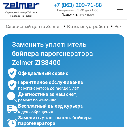
+7 (863) 209-71-88
Ежедневно с 9:00 до 21:00
Сервисный центр Zelmer
в
Позвонить
мне утром
Ростове-на-Дону
Сервисный центр Zelmer
Каталог устройств
Ремо
Заменить уплотнитель
бойлера парогенератора
Zelmer ZIS8400
Официальный сервис
Гарантийное обслуживание
парогенератора Zelmer до 3 лет
Диагностика за наш счет,
ремонт по желанию
Бесплатный выезд курьера
в день обращения
Заменить уплотнитель бойлера
парогенератора