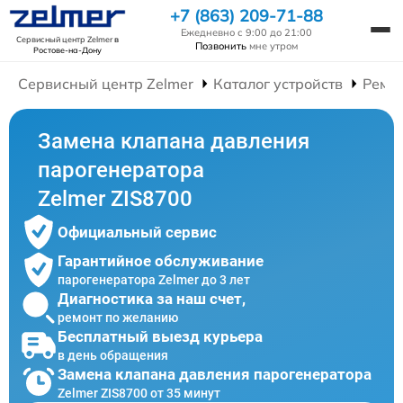
+7 (863) 209-71-88
Ежедневно с 9:00 до 21:00
Сервисный центр Zelmer
в
Позвонить
мне утром
Ростове-на-Дону
Сервисный центр Zelmer
Каталог устройств
Ремо
Замена клапана давления
парогенератора
Zelmer ZIS8700
Официальный сервис
Гарантийное обслуживание
парогенератора Zelmer до 3 лет
Диагностика за наш счет,
ремонт по желанию
Бесплатный выезд курьера
в день обращения
Замена клапана давления парогенератора
Zelmer ZIS8700 от 35 минут