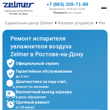
+7 (863) 209-71-88
Ежедневно с 9:00 до 21:00
Сервисный центр Zelmer
в
Позвонить
мне утром
Ростове-на-Дону
Сервисный центр Zelmer
Каталог устройств
Ремо
Ремонт испарителя
увлажнителя воздуха
Zelmer в Ростове-на-Дону
Официальный сервис
Гарантийное обслуживание
до 3 лет
Диагностика за наш счет,
ремонт по желанию
Бесплатный выезд курьера
в день обращения
Срочный ремонт
от 35 минут